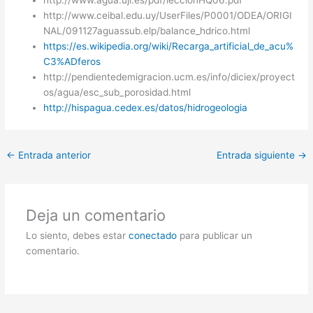
http://www.agua.uji.es/pdf/leccionHQ06.pdf
http://www.ceibal.edu.uy/UserFiles/P0001/ODEA/ORIGI
NAL/091127aguassub.elp/balance_hdrico.html
https://es.wikipedia.org/wiki/Recarga_artificial_de_acu%
C3%ADferos
http://pendientedemigracion.ucm.es/info/diciex/proyect
os/agua/esc_sub_porosidad.html
http://hispagua.cedex.es/datos/hidrogeologia
←
Entrada anterior
Entrada siguiente
→
Deja un comentario
Lo siento, debes estar
conectado
para publicar un
comentario.