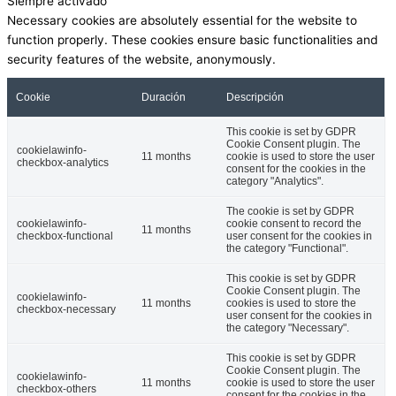
Siempre activado
Necessary cookies are absolutely essential for the website to
function properly. These cookies ensure basic functionalities and
security features of the website, anonymously.
Cookie
Duración
Descripción
This cookie is set by GDPR
Cookie Consent plugin. The
cookielawinfo-
11 months
cookie is used to store the user
checkbox-analytics
consent for the cookies in the
category "Analytics".
The cookie is set by GDPR
cookielawinfo-
cookie consent to record the
11 months
checkbox-functional
user consent for the cookies in
the category "Functional".
This cookie is set by GDPR
Cookie Consent plugin. The
cookielawinfo-
11 months
cookies is used to store the
checkbox-necessary
user consent for the cookies in
the category "Necessary".
This cookie is set by GDPR
Cookie Consent plugin. The
cookielawinfo-
11 months
cookie is used to store the user
checkbox-others
consent for the cookies in the