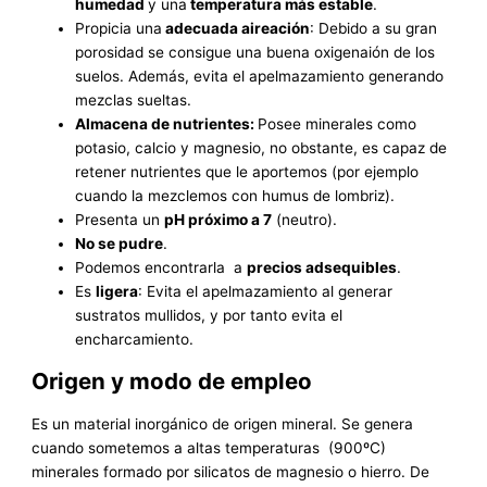
humedad
y una
temperatura más estable
.
Propicia una
adecuada aireación
: Debido a su gran
porosidad se consigue una buena oxigenaión de los
suelos. Además, evita el apelmazamiento generando
mezclas sueltas.
Almacena de nutrientes:
Posee minerales como
potasio, calcio y magnesio, no obstante, es capaz de
retener nutrientes que le aportemos (por ejemplo
cuando la mezclemos con humus de lombriz).
Presenta un
p
H próximo a 7
(neutro).
No se pudre
.
Podemos encontrarla a
precios adsequibles
.
Es
ligera
: Evita el apelmazamiento al generar
sustratos mullidos, y por tanto evita el
encharcamiento.
Origen y modo de empleo
Es un material inorgánico de origen mineral. Se genera
cuando sometemos a altas temperaturas (900ºC)
minerales formado por silicatos de magnesio o hierro. De