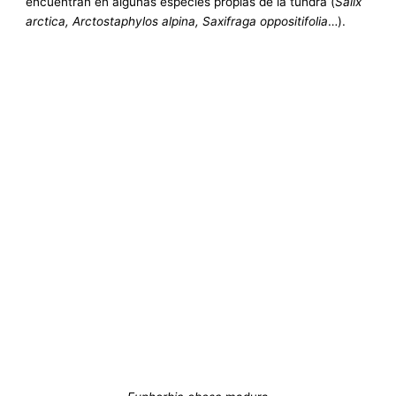
encuentran en algunas especies propias de la tundra (
Salix
arctica, Arctostaphylos alpina, Saxifraga oppositifolia
…).